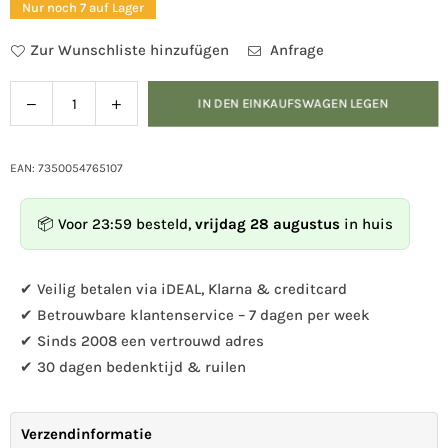
Nur noch 7 auf Lager
Zur Wunschliste hinzufügen
Anfrage
Verringern
Menge
IN DEN EINKAUFSWAGEN LEGEN
Menge
Sie
für
die
Schlüsselanhänger
Menge
Hummel
EAN: 7350054765107
für
erhöhen
Schlüsselanhänger
📦 Voor 23:59 besteld,
vrijdag 28 augustus
in huis
Hummel
✔ Veilig betalen via iDEAL, Klarna & creditcard
✔ Betrouwbare klantenservice – 7 dagen per week
✔ Sinds 2008 een vertrouwd adres
✔ 30 dagen bedenktijd & ruilen
Verzendinformatie