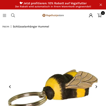
🐦 Jetzt profitieren: 10% Rabatt auf Vogelfutter
Der Rabatt wird automatisch in Ihrem Warenkorb angewendet!
0
Heim
|
Schlüsselanhänger Hummel