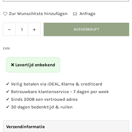
Zur Wunschliste hinzufügen
Anfrage
Verringern
Menge
AUSVERKAUFT
Menge
Sie
für
die
CJ
Menge
Premium
EAN:
für
Fat
CJ
Food
❌
Levertijd onbekend
Premium
erhöhen
Fat
Food
✔ Veilig betalen via iDEAL, Klarna & creditcard
✔ Betrouwbare klantenservice – 7 dagen per week
✔ Sinds 2008 een vertrouwd adres
✔ 30 dagen bedenktijd & ruilen
Verzendinformatie