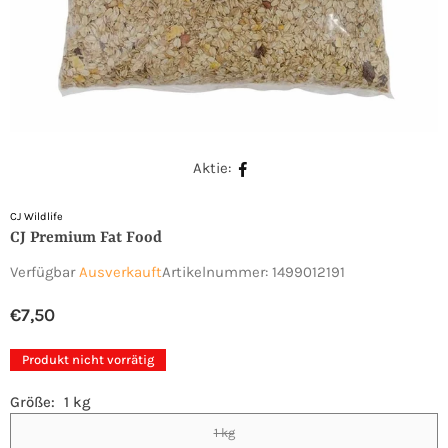
Aktie:
CJ Wildlife
CJ Premium Fat Food
Verfügbar
Ausverkauft
Artikelnummer:
1499012191
€7,50
Normaler
Preis
Produkt nicht vorrätig
Größe:
1 kg
1 kg