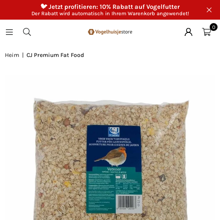
🐦 Jetzt profitieren: 10% Rabatt auf Vogelfutter
Der Rabatt wird automatisch in Ihrem Warenkorb angewendet!
0
Heim
|
CJ Premium Fat Food