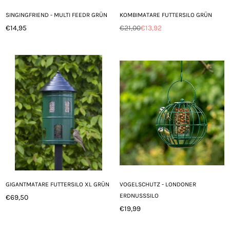
SINGINGFRIEND - MULTI FEEDR GRÜN
KOMBIMATARE FUTTERSILO GRÜN
€14,95
€21,00
€13,92
Normaler
Normaler
Preis
Preis
GIGANTMATARE FUTTERSILO XL GRÜN
VOGELSCHUTZ - LONDONER
ERDNUSSSILO
€69,50
Normaler
€19,99
Preis
Normaler
Preis