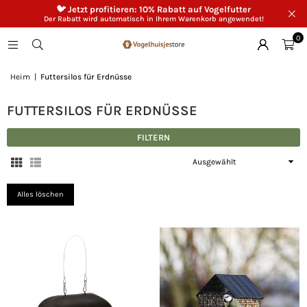
🐦 Jetzt profitieren: 10% Rabatt auf Vogelfutter
Der Rabatt wird automatisch in Ihrem Warenkorb angewendet!
0
Heim
|
Futtersilos für Erdnüsse
FUTTERSILOS FÜR ERDNÜSSE
FILTERN
Sortieren
Alles löschen