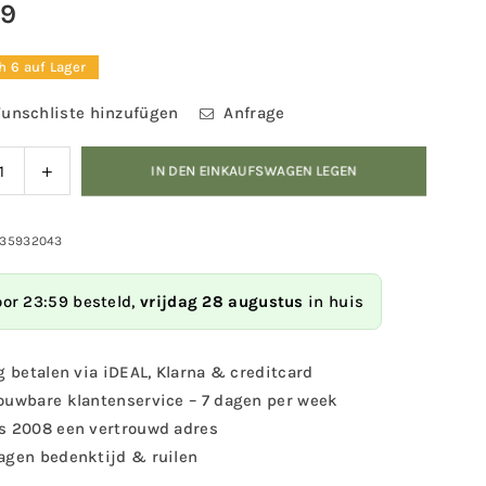
99
r
h 6 auf Lager
unschliste hinzufügen
Anfrage
ngern
Menge
IN DEN EINKAUFSWAGEN LEGEN
für
Vogelschutz
e
-
335932043
Peanut
lschutz
Feeder
oor 23:59 besteld,
vrijdag 28 augustus
in huis
Nashville
ut
erhöhen
er
g betalen via iDEAL, Klarna & creditcard
ille
ouwbare klantenservice – 7 dagen per week
s 2008 een vertrouwd adres
agen bedenktijd & ruilen