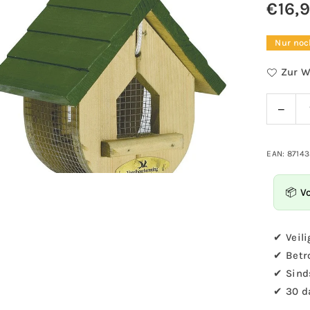
€16,
Normale
Preis
Nur noc
Zur W
Verri
Menge
Sie
die
Meng
EAN: 8714
für
Voge
📦 V
-
Pean
Feed
✔ Veili
Nashv
✔ Betr
✔ Sind
✔ 30 d