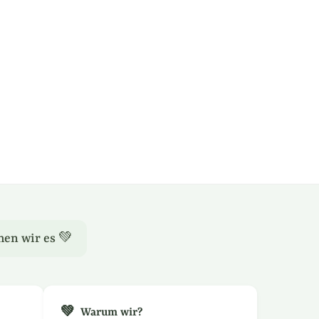
hen wir es 💚
💚
Warum wir?