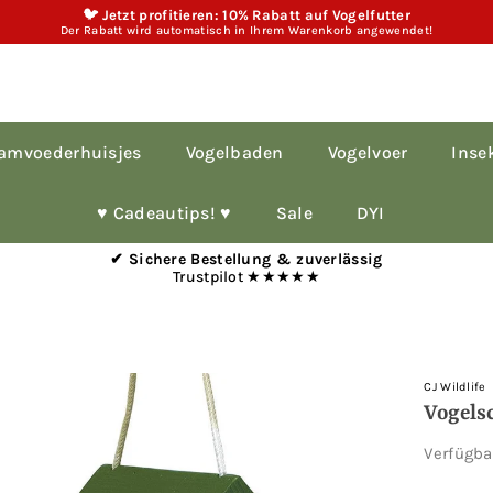
🐦 Jetzt profitieren: 10% Rabatt auf Vogelfutter
Der Rabatt wird automatisch in Ihrem Warenkorb angewendet!
amvoederhuisjes
Vogelbaden
Vogelvoer
Inse
♥︎ Cadeautips! ♥︎
Sale
DYI
✔ Sichere Bestellung & zuverlässig
Trustpilot ★★★★★
CJ Wildlife
Vogelsc
Verfügb