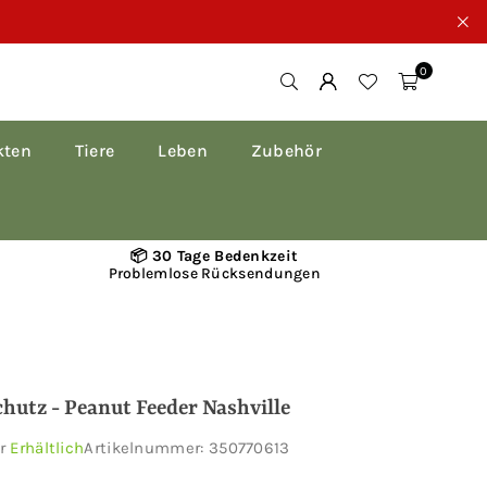
0
kten
Tiere
Leben
Zubehör
📦 30 Tage Bedenkzeit
Problemlose Rücksendungen
hutz - Peanut Feeder Nashville
ar
Erhältlich
Artikelnummer:
350770613