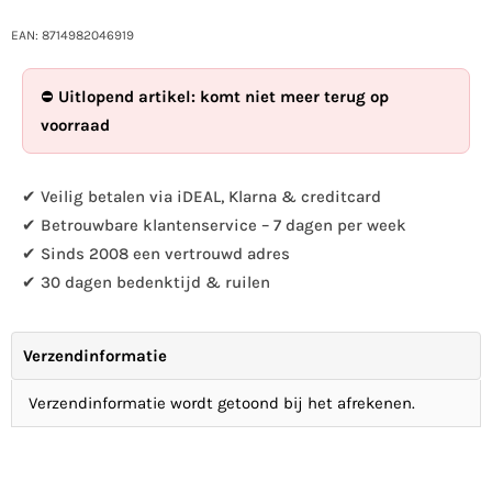
die
Untersetzer
Menge
Blumentopf
EAN: 8714982046919
für
Vögel
Untersetzer
Rostfarbe
⛔
Uitlopend artikel: komt niet meer terug op
Blumentopf
erhöhen
voorraad
Vögel
Rostfarbe
✔ Veilig betalen via iDEAL, Klarna & creditcard
✔ Betrouwbare klantenservice – 7 dagen per week
✔ Sinds 2008 een vertrouwd adres
✔ 30 dagen bedenktijd & ruilen
Verzendinformatie
Verzendinformatie wordt getoond bij het afrekenen.