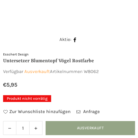
Aktie:
Esschert Design
Untersetzer Blumentopf Vögel Rostfarbe
Verfügbar
Ausverkauft
Artikelnummer:
W8062
€5,95
Normaler
Preis
Produkt nicht vorrätig
Zur Wunschliste hinzufügen
Anfrage
Verringern
Menge
AUSVERKAUFT
Menge
Sie
für