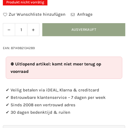
Produkt nicht vorrätig
Zur Wunschliste hinzufügen
Anfrage
Verringern
Menge
AUSVERKAUFT
Menge
Sie
für
die
Nistkasten
Menge
Wren
EAN: 8714982134289
für
Douglas
Nistkasten
Wood
⛔
Uitlopend artikel: komt niet meer terug op
Wren
erhöhen
voorraad
Douglas
Wood
✔ Veilig betalen via iDEAL, Klarna & creditcard
✔ Betrouwbare klantenservice – 7 dagen per week
✔ Sinds 2008 een vertrouwd adres
✔ 30 dagen bedenktijd & ruilen