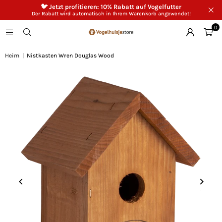
🐦 Jetzt profitieren: 10% Rabatt auf Vogelfutter
Der Rabatt wird automatisch in Ihrem Warenkorb angewendet!
0
Heim
|
Nistkasten Wren Douglas Wood