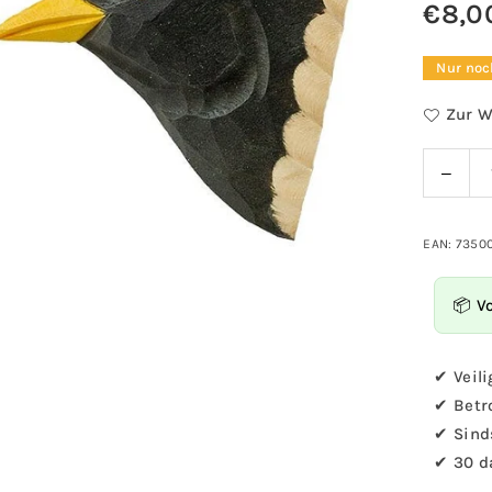
€8,0
Normale
Preis
Nur noc
Zur W
Verri
Menge
Sie
die
Meng
EAN: 7350
für
Magn
📦 V
-
Amse
✔ Veili
✔ Betr
✔ Sind
✔ 30 d