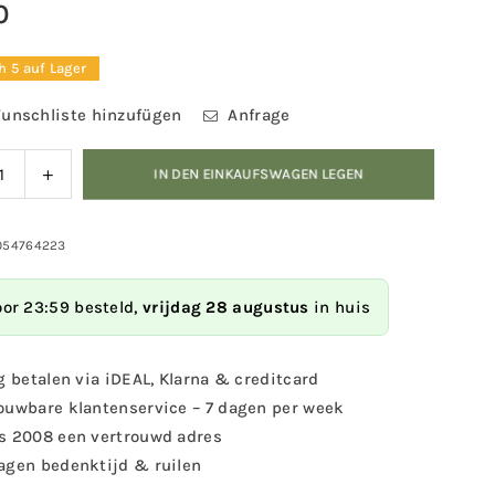
0
r
h 5 auf Lager
unschliste hinzufügen
Anfrage
ngern
Menge
IN DEN EINKAUFSWAGEN LEGEN
für
Magnet
e
-
054764223
Amsel
et
erhöhen
oor 23:59 besteld,
vrijdag 28 augustus
in huis
l
g betalen via iDEAL, Klarna & creditcard
ouwbare klantenservice – 7 dagen per week
s 2008 een vertrouwd adres
agen bedenktijd & ruilen