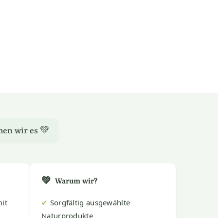
hen wir es 💚
💚
Warum wir?
it
✔
Sorgfältig ausgewählte
Naturprodukte