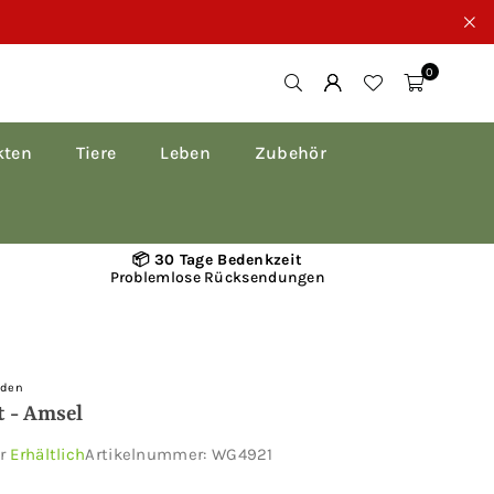
0
kten
Tiere
Leben
Zubehör
📦 30 Tage Bedenkzeit
Problemlose Rücksendungen
rden
 - Amsel
ar
Erhältlich
Artikelnummer:
WG4921