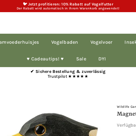
🐦 Jetzt profitieren: 10% Rabatt auf Vogelfutter
Der Rabatt wird automatisch in Ihrem Warenkorb angewendet!
amvoederhuisjes
Vogelbaden
Vogelvoer
Inse
♥︎ Cadeautips! ♥︎
Sale
DYI
✔ Sichere Bestellung & zuverlässig
Trustpilot ★★★★★
Wildlife Ga
Magnet
Verfügb