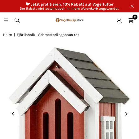
🐦 Jetzt profitieren: 10% Rabatt auf Vogelfutter
Der Rabatt wird automatisch in Ihrem Warenkorb angewendet!
0
Heim
|
Fjärilsholk - Schmetterlingshaus rot