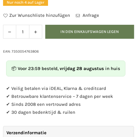
Nur noch 4 auf Lager
Zur Wunschliste hinzufügen
Anfrage
Verringern
Menge
IN DEN EINKAUFSWAGEN LEGEN
Menge
Sie
für
die
Fjärilsholk
Menge
-
EAN: 7350054763806
für
Schmetterlingshaus
Fjärilsholk
rot
📦 Voor 23:59 besteld,
vrijdag 28 augustus
in huis
-
erhöhen
Schmetterlingshaus
rot
✔ Veilig betalen via iDEAL, Klarna & creditcard
✔ Betrouwbare klantenservice – 7 dagen per week
✔ Sinds 2008 een vertrouwd adres
✔ 30 dagen bedenktijd & ruilen
Verzendinformatie