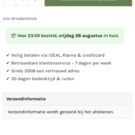
Menge
Sie
für
die
Esschert
Menge
Design
EAN: 8714982000126
für
-
Esschert
Beobachtungsnistkasten
📦 Voor 23:59 besteld,
vrijdag 28 augustus
in huis
Design
erhöhen
-
Beobachtungsnistkasten
✔ Veilig betalen via iDEAL, Klarna & creditcard
✔ Betrouwbare klantenservice – 7 dagen per week
✔ Sinds 2008 een vertrouwd adres
✔ 30 dagen bedenktijd & ruilen
Verzendinformatie
Verzendinformatie wordt getoond bij het afrekenen.