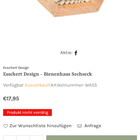
Aktie:
Esschert Design
Esschert Design - Bienenhaus Sechseck
Verfügbar
Ausverkauft
Artikelnummer:
WA55
€17,95
Normaler
Preis
Produkt nicht vorrätig
Zur Wunschliste hinzufügen
Anfrage