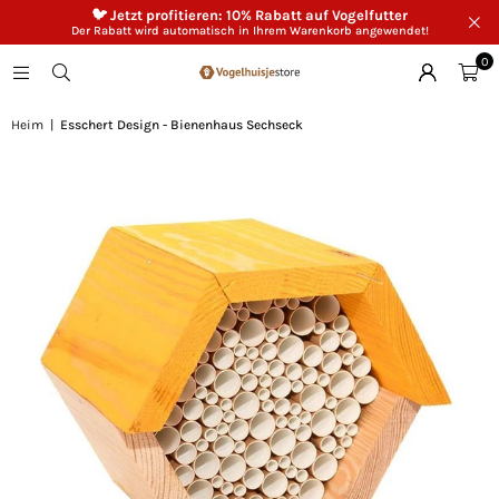
🐦 Jetzt profitieren: 10% Rabatt auf Vogelfutter
Der Rabatt wird automatisch in Ihrem Warenkorb angewendet!
0
Heim
|
Esschert Design - Bienenhaus Sechseck