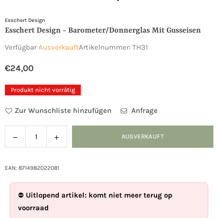
Esschert Design
Esschert Design - Barometer/Donnerglas Mit Gusseisen
Verfügbar
Ausverkauft
Artikelnummer:
TH31
€24,00
Normaler
Preis
Produkt nicht vorrätig
Zur Wunschliste hinzufügen
Anfrage
Verringern
Menge
AUSVERKAUFT
Menge
Sie
für
die
Esschert
Menge
Design
EAN: 8714982022081
für
-
Esschert
Barometer/Donnerglas
⛔
Uitlopend artikel: komt niet meer terug op
Design
mit
voorraad
-
Gusseisen