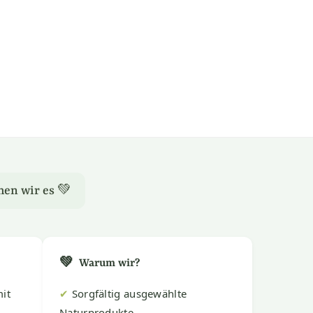
hen wir es 💚
💚
Warum wir?
it
✔
Sorgfältig ausgewählte
Naturprodukte