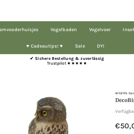
amvoederhuisjes
Vogelbaden
Vogelvoer
Inse
♥︎ Cadeautips! ♥︎
Sale
DYI
✔ Sichere Bestellung & zuverlässig
Trustpilot ★★★★★
Wildlife Ga
DecoBi
Verfügb
€50,
Normale