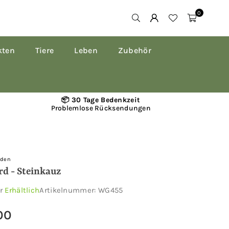
0
kten
Tiere
Leben
Zubehör
📦 30 Tage Bedenkzeit
Problemlose Rücksendungen
rden
rd - Steinkauz
ar
Erhältlich
Artikelnummer:
WG455
00
r