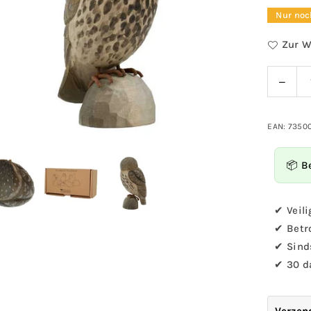
Preis
Nur noc
Zur W
Verri
Menge
Sie
die
Meng
EAN: 7350
für
Deco
📦 B
-
Stei
✔ Veili
✔ Betr
✔ Sind
✔ 30 d