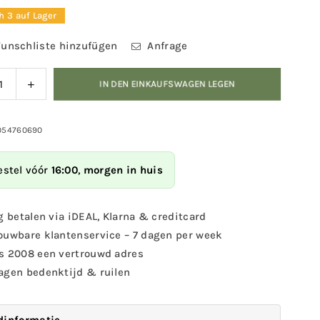
h 3 auf Lager
unschliste hinzufügen
Anfrage
ngern
Menge
IN DEN EINKAUFSWAGEN LEGEN
für
DecoBird
e
-
054760690
Steinkauz
Bird
erhöhen
estel vóór
16:00
,
morgen in huis
nkauz
g betalen via iDEAL, Klarna & creditcard
ouwbare klantenservice – 7 dagen per week
s 2008 een vertrouwd adres
agen bedenktijd & ruilen