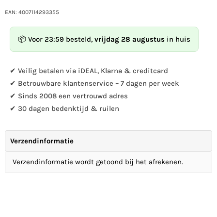
die
Cortenstahl
Menge
-
EAN: 4007114293355
für
wenige
Cortenstahl
Vögel
📦 Voor 23:59 besteld,
vrijdag 28 augustus
in huis
-
klein
wenige
erhöhen
Vögel
✔ Veilig betalen via iDEAL, Klarna & creditcard
klein
✔ Betrouwbare klantenservice – 7 dagen per week
✔ Sinds 2008 een vertrouwd adres
✔ 30 dagen bedenktijd & ruilen
Verzendinformatie
Verzendinformatie wordt getoond bij het afrekenen.