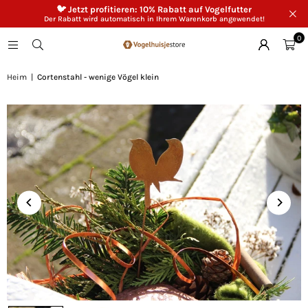
🐦 Jetzt profitieren: 10% Rabatt auf Vogelfutter
Der Rabatt wird automatisch in Ihrem Warenkorb angewendet!
0
Heim
|
Cortenstahl - wenige Vögel klein