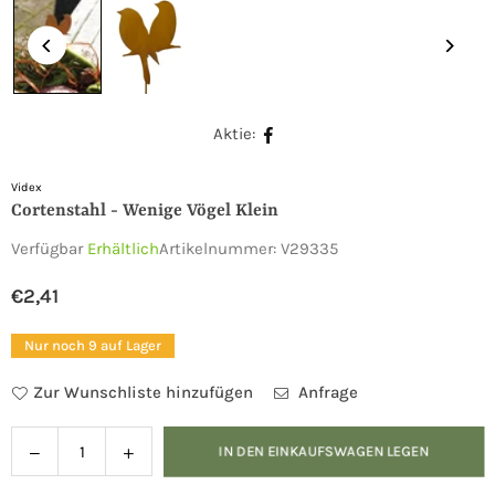
Aktie:
Videx
Cortenstahl - Wenige Vögel Klein
Verfügbar
Erhältlich
Artikelnummer:
V29335
€2,41
Normaler
Preis
Nur noch 9 auf Lager
Zur Wunschliste hinzufügen
Anfrage
Verringern
Menge
IN DEN EINKAUFSWAGEN LEGEN
Menge
Sie
für