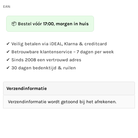
die
Kooprijk
Menge
-
EAN:
für
Fledermaus
Kooprijk
erhöhen
📦 Bestel vóór
17:00
,
morgen in huis
-
Fledermaus
✔ Veilig betalen via iDEAL, Klarna & creditcard
✔ Betrouwbare klantenservice – 7 dagen per week
✔ Sinds 2008 een vertrouwd adres
✔ 30 dagen bedenktijd & ruilen
Verzendinformatie
Verzendinformatie wordt getoond bij het afrekenen.