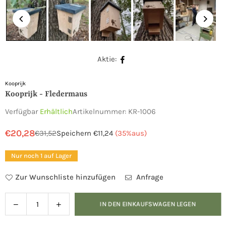
Aktie:
Kooprijk
Kooprijk - Fledermaus
Verfügbar
Erhältlich
Artikelnummer:
KR-1006
€20,28
€31,52
Speichern
€11,24
(
35
%aus)
Normaler
Preis
Nur noch 1 auf Lager
Zur Wunschliste hinzufügen
Anfrage
Verringern
Menge
IN DEN EINKAUFSWAGEN LEGEN
Menge
Sie
für